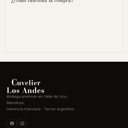
¿Cómo funciona la compra?
Seleccioná tus vinos y añadís, elegí la cantidad.
Completá tus datos de entrega en el checkout.
Se abre WhatsApp con tu pedido armado —
coordinamos pago y envío con vos.
El envío se cotiza según tu ubicación. Gratis desde
$ 150.000.
Bodega premium en Valle de Uco,
Mendoza.
Herencia francesa · Terroir argentino.