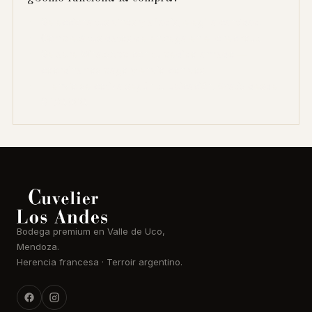
Seleccioná tus vinos y añadís, elegí la cantidad.
Completá tus datos de entrega en el checkout.
Se abre WhatsApp con tu pedido armado —
coordinamos pago y envío con vos.
El envío se cotiza según tu ubicación. Gratis desde
$ 150.000.
Bodega premium en Valle de Uco,
Mendoza.
Herencia francesa · Terroir argentino.