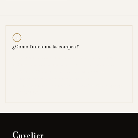
¿Cómo funciona la compra?
Seleccioná tus vinos y añadís, elegí la cantidad.
Completá tus datos de entrega en el checkout.
Se abre WhatsApp con tu pedido armado —
coordinamos pago y envío con vos.
El envío se cotiza según tu ubicación. Gratis desde
$ 150.000.