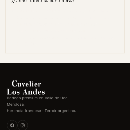
¿Cómo funciona la compra?
Seleccioná tus vinos y añadís, elegí la cantidad.
Completá tus datos de entrega en el checkout.
Se abre WhatsApp con tu pedido armado —
coordinamos pago y envío con vos.
El envío se cotiza según tu ubicación. Gratis desde
$ 150.000.
Bodega premium en Valle de Uco,
Mendoza.
Herencia francesa · Terroir argentino.